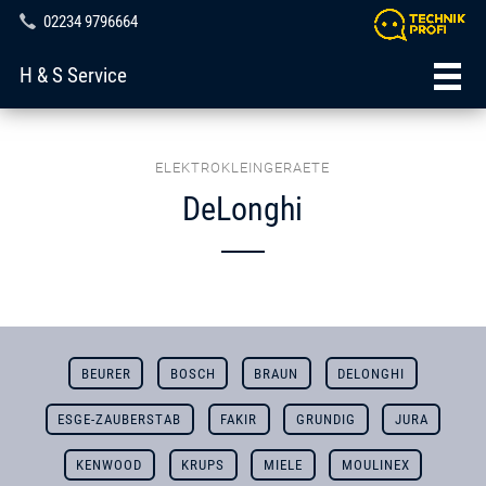
02234 9796664
H & S Service
ELEKTROKLEINGERAETE
DeLonghi
BEURER
BOSCH
BRAUN
DELONGHI
ESGE-ZAUBERSTAB
FAKIR
GRUNDIG
JURA
KENWOOD
KRUPS
MIELE
MOULINEX