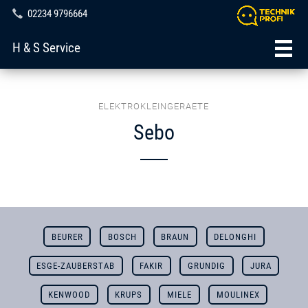
02234 9796664
H & S Service
ELEKTROKLEINGERAETE
Sebo
BEURER
BOSCH
BRAUN
DELONGHI
ESGE-ZAUBERSTAB
FAKIR
GRUNDIG
JURA
KENWOOD
KRUPS
MIELE
MOULINEX