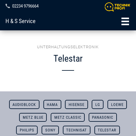
02234 9796664
H & S Service
UNTERHALTUNGSELEKTRONIK
Telestar
AUDIOBLOCK
HAMA
HISENSE
LG
LOEWE
METZ BLUE
METZ CLASSIC
PANASONIC
PHILIPS
SONY
TECHNISAT
TELESTAR