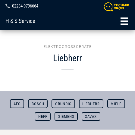
02234 9796664
H & S Service
ELEKTROGROSSGERÄTE
Liebherr
AEG
BOSCH
GRUNDIG
LIEBHERR
MIELE
NEFF
SIEMENS
XAVAX